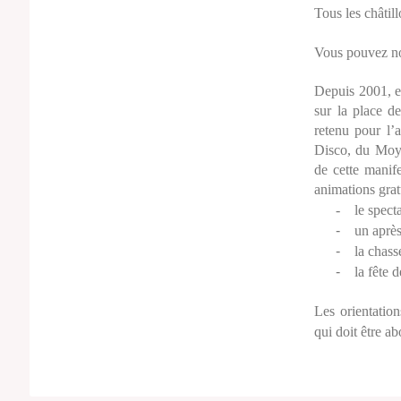
Tous les châtil
Vous pouvez nou
Depuis 2001, el
sur la place d
retenu pour l’
Disco, du Moye
de cette manif
animations gratu
- le specta
-
un aprè
-
la chass
-
la fête d
Les orientatio
qui doit être 