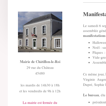
Manifest
Le samedi 6 sep
assemblée génér
manifestations
Hallowee
Noël : s
Pâques :
Vide-gre
Mairie de Châtillon-le-Roi
Assemblé
29 rue du Château
45480
Ce même jour,
Virginie Augre
Dupré, Sophie 
les mardis de 14h30 à 18h
et les vendredis de 9h à 12h
Le bureau
, élu
présiden
La mairie est fermée du