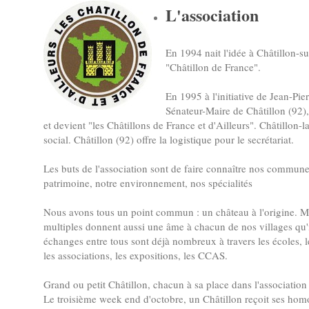
L'association
En 1994 nait l'idée à Châtillon-su
"Châtillon de France".
En 1995 à l'initiative de Jean-P
Sénateur-Maire de Châtillon (92), 
et devient "les Châtillons de France et d'Ailleurs". Châtillon-l
social. Châtillon (92) offre la logistique pour le secrétariat.
Les buts de l'association sont de faire connaître nos communes
patrimoine, notre environnement, nos spécialités
Nous avons tous un point commun : un château à l'origine. Ma
multiples donnent aussi une âme à chacun de nos villages qu'i
échanges entre tous sont déjà nombreux à travers les écoles, 
les associations, les expositions, les CCAS.
Grand ou petit Châtillon, chacun à sa place dans l'association 
Le troisième week end d'octobre, un Châtillon reçoit ses ho