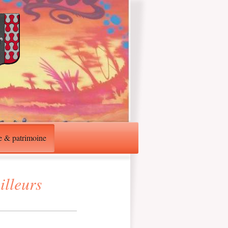
e & patrimoine
illeurs