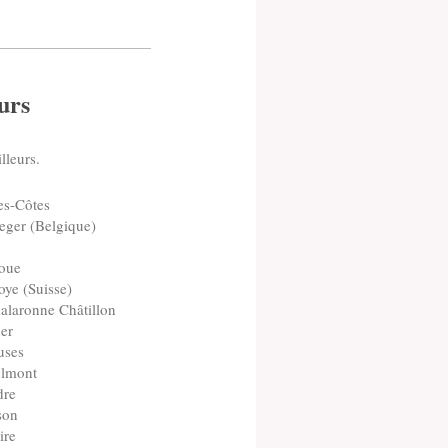
urs
lleurs.
es-Côtes
eger (Belgique)
roue
oye (Suisse)
halaronne Châtillon
her
uses
olmont
dre
son
ire