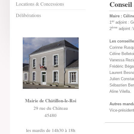
Conseil
Locations & Concessions
Délibérations
Maire
: Céli
er
1
adjoint
: G
ème
2
adjoint
:
Les conseille
Corinne Rusq
Céline Belleto
Vanessa Rezi
Frédéric Bégau
Laurent Besna
Julien Constan
Sébastien Ber
Aline Vilella.
Mairie de Châtillon-le-Roi
Autres manda
29 rue du Château
Vice-présiden
45480
les mardis de 14h30 à 18h